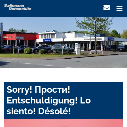
Sorry! Прости!
Entschuldigung! Lo
siento! Désolé!