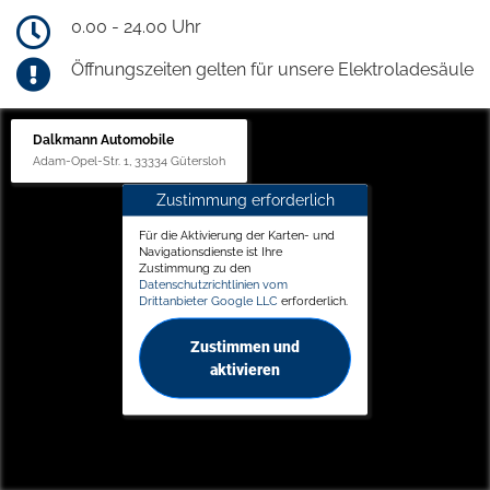
0.00 - 24.00 Uhr
Öffnungszeiten gelten für unsere Elektroladesäule
Dalkmann Automobile
Adam-Opel-Str. 1, 33334 Gütersloh
Zustimmung erforderlich
Für die Aktivierung der Karten- und
Navigationsdienste ist Ihre
Zustimmung zu den
Datenschutzrichtlinien vom
Drittanbieter Google LLC
erforderlich.
Zustimmen und
aktivieren