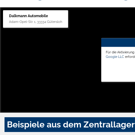
Dalkmann Automobile
Adam-Opel-Str. 1, 33334 Gütersloh
Für die Aktivierun
Google LLC
erforde
Beispiele aus dem Zentrallager