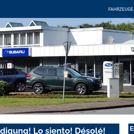
FAHRZEUGE
E
digung! Lo siento! Désolé!