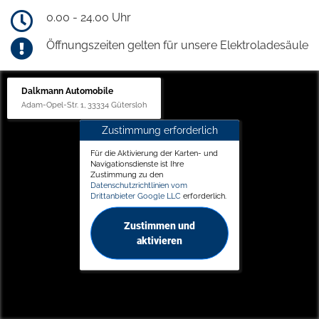
0.00 - 24.00 Uhr
Öffnungszeiten gelten für unsere Elektroladesäule
Dalkmann Automobile
Adam-Opel-Str. 1, 33334 Gütersloh
Zustimmung erforderlich
Für die Aktivierung der Karten- und
Navigationsdienste ist Ihre
Zustimmung zu den
Datenschutzrichtlinien vom
Drittanbieter Google LLC
erforderlich.
Zustimmen und
aktivieren