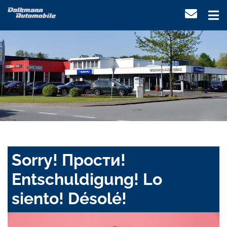
Sorry! Прости!
Entschuldigung! Lo
siento! Désolé!