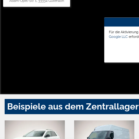
Adam-Opel-Str. 1, 33334 Gütersloh
Für die Aktivierun
Google LLC
erforde
Beispiele aus dem Zentrallager