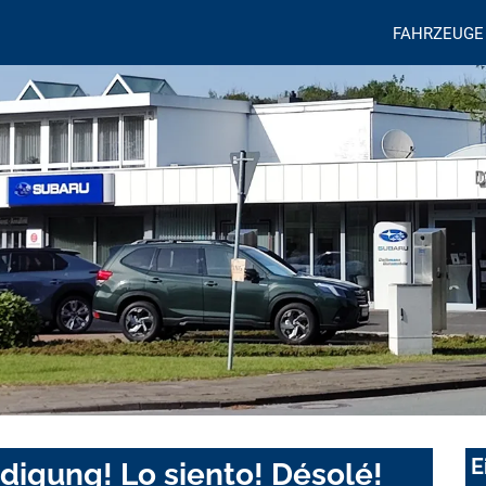
FAHRZEUGE
E
digung! Lo siento! Désolé!