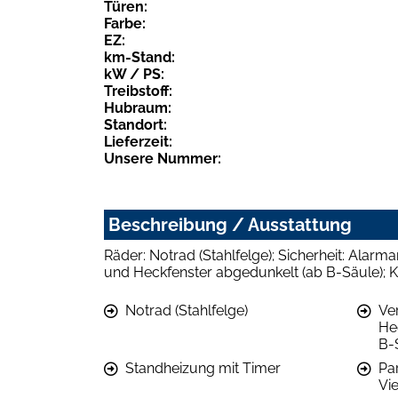
Türen:
Farbe:
EZ:
km-Stand:
kW / PS:
Treibstoff:
Hubraum:
Standort:
Lieferzeit:
Unsere Nummer:
Beschreibung / Ausstattung
Räder: Notrad (Stahlfelge); Sicherheit: Ala
und Heckfenster abgedunkelt (ab B-Säule); 
Notrad (Stahlfelge)
Ve
He
B-
Standheizung mit Timer
Pa
Vi