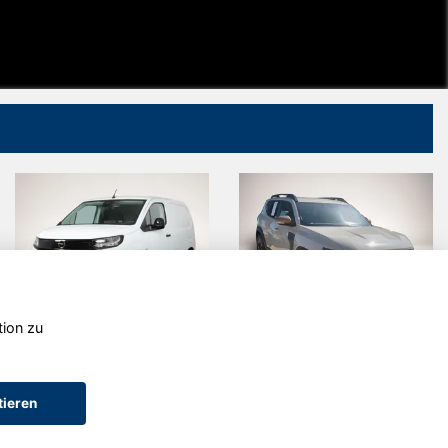
tion zu
Ford Transit
Peugeot
Custom
2008
tieren
AGB (Service)
AGB (Teile)
AGB (Gebrauchtwagen)
Widerruf