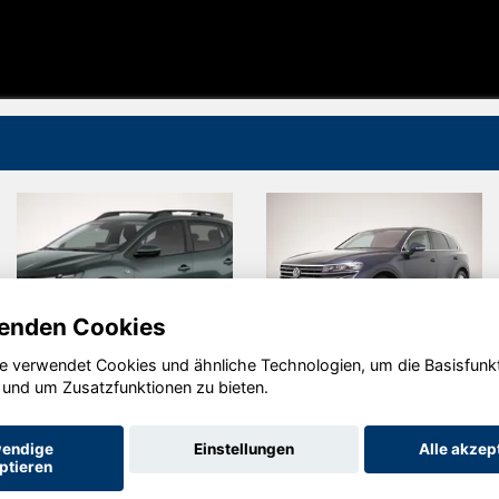
enden Cookies
e verwendet Cookies und ähnliche Technologien, um die Basisfunk
en
Volkswagen
Peugeot
 und um Zusatzfunktionen zu bieten.
T7 Multivan
2008
endige
Einstellungen
Alle akzep
ptieren
Startseite
Datenschutz
Impressum
AGB