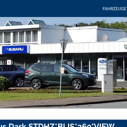
FAHRZEUGE
lus Dark STDHZ*BLIS*360°VIEW