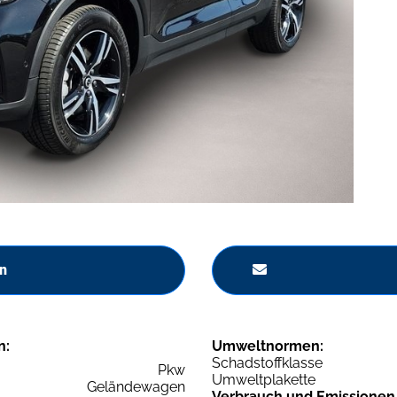
n
n:
Umweltnormen:
Schadstoffklasse
Pkw
Umweltplakette
Geländewagen
Verbrauch und Emissionen