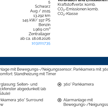
5
Kraftstoffverbr. komb.
Schwarz
CO
-Emissionen komb.
2
Aug / 2025
CO
-Klasse
2
13.292 km
145 kW/ 197 PS
Benzin
1.969 cm³
Zentrallager
ab ca. 18.08.2026
103201735
rmanlage mit Bewegungs-/Neigungssensor; Parkkamera mit 360°
Komfort: Standheizung mit Timer
rglasung: Seiten- und
360° Parkkamera
ckfenster abgedunkelt (ab
Säule)
rkkamera 360° Surround
Alarmanlage mit
ew
Bewegungs-/Neigungss