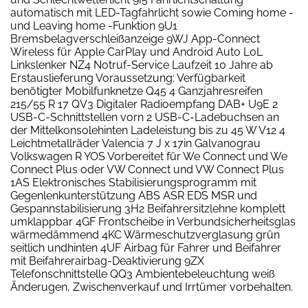
automatisch mit LED-Tagfahrlicht sowie Coming home -
und Leaving home -Funktion 9U1
Bremsbelagverschleißanzeige 9WJ App-Connect
Wireless für Apple CarPlay und Android Auto L0L
Linkslenker NZ4 Notruf-Service Laufzeit 10 Jahre ab
Erstauslieferung Voraussetzung: Verfügbarkeit
benötigter Mobilfunknetze Q45 4 Ganzjahresreifen
215/55 R 17 QV3 Digitaler Radioempfang DAB+ U9E 2
USB-C-Schnittstellen vorn 2 USB-C-Ladebuchsen an
der Mittelkonsolehinten Ladeleistung bis zu 45 W V12 4
Leichtmetallräder Valencia 7 J x 17in Galvanograu
Volkswagen R YOS Vorbereitet für We Connect und We
Connect Plus oder VW Connect und VW Connect Plus
1AS Elektronisches Stabilisierungsprogramm mit
Gegenlenkunterstützung ABS ASR EDS MSR und
Gespannstabilisierung 3H2 Beifahrersitzlehne komplett
umklappbar 4GF Frontscheibe in Verbundsicherheitsglas
wärmedämmend 4KC Wärmeschutzverglasung grün
seitlich undhinten 4UF Airbag für Fahrer und Beifahrer
mit Beifahrerairbag-Deaktivierung 9ZX
Telefonschnittstelle QQ3 Ambientebeleuchtung weiß
Änderugen, Zwischenverkauf und Irrtümer vorbehalten.