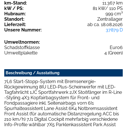
km-Stand:
11.367 km
kW / PS:
81 kW/ 110 PS
Hubraum:
999 cm³
Standort:
Zentrallager
Lieferzeit:
ab ca. 18.08.2026
Unsere Nummer:
37879 D
Umweltnormen:
Schadstoffklasse
Euro6
Umweltplakette
4 (Green)
Beschreibung / Ausstattung
7L6 Start-Stopp-System mit Bremsenergie-
Rückgewinnung 8IU LED-Plus-Scheinwerfer mit LED-
Tagfahrlicht 1JC Sportfahrwerk 2JX Stoßfänger im R-Line
-Styling 4X3 Kopfairbagsystem für Front- und
Fondpassagiere inkl. Seitenairbags vorn 6I1
Spurhalteassistent Lane Assist 6K4 Notbremsassistent
Front Assist (für automatische Distanzregelung ACC bis
210 km/h) 7J1 Digital Cockpit mehrfarbig verschiedene
Info-Profile wählbar 7X5 Parklenkassistent Park Assist