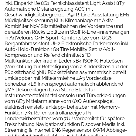
inkl. Einparkhilfe 8G1 Fernlichtassistent Light Assist 8T7
Automatische Distanzregelung ACC mit
Geschwindigkeitsbegrenzer A9I R-Line Ausstattung EM1
Müdigkeitserkennung KH6 Klimaanlage mit Aktiv-
Kombifilter N0V Sitzmittelbahnen der Vordersitze und
deräußeren Rücksitzplätze in Stoff R-Line -innenwangen
in ArtVelours Q4H Sport-Komfortsitze vorn UG6
Berganfahrassistent UH2 Elektronische Parkbremse inkl.
Auto-Hold-Funktion 1G8 Tire Mobility Set: 12-Volt-
Kompressor und Reifendichtmittel 2FD
Multifunktionslenkrad in Leder 3B4 ISOFIX-Halteösen
(Vorrichtung zur Befestigung von 2 Kindersitzen auf der
Rücksitzbank) 3NU Rücksitzlehne asymmetrisch geteilt
umklappbar mit Mittelarmlehne 4A3 Vordersitze
beheizbar 4L6 Innenspiegel automatisch abblendend
5MY Dekoreinlagen Lava Stone Black für
Instrumententafel Mittelkonsole und Türverkleidungen
vorn 6E3 Mittelarmlehne vorn 6XQ Außenspiegel
elektrisch einstell- anklapp- beheizbar mit Memory-
Funktion 7K1 Reifenkontrollanzeige 7P4
Lendenwirbelstützen vorn 7UJ Vorbereitet für spätere
Freischaltung:Navigationsfunktion Discover Media inkl.
Streaming & Internet 8N6 Regensensor 8WM Abbiege-
und Schlechtwetterlicht 9I5 Fahrlichtschaltung