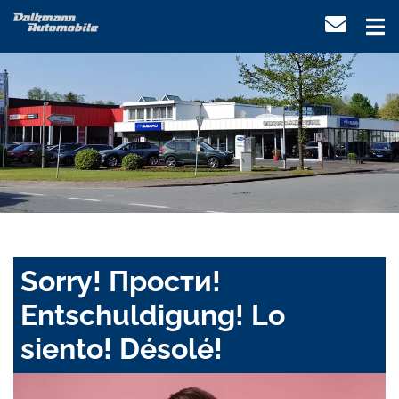
Sorry! Прости!
Entschuldigung! Lo
siento! Désolé!