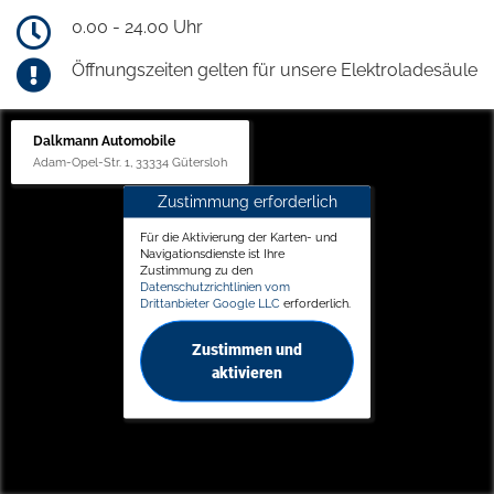
0.00 - 24.00 Uhr
Öffnungszeiten gelten für unsere Elektroladesäule
Dalkmann Automobile
Adam-Opel-Str. 1, 33334 Gütersloh
Zustimmung erforderlich
Für die Aktivierung der Karten- und
Navigationsdienste ist Ihre
Zustimmung zu den
Datenschutzrichtlinien vom
Drittanbieter Google LLC
erforderlich.
Zustimmen und
aktivieren