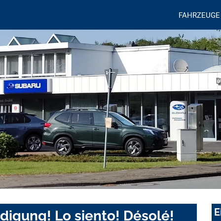
FAHRZEUGE
E
digung! Lo siento! Désolé!