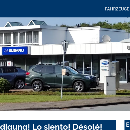
FAHRZEUGE
E
digung! Lo siento! Désolé!