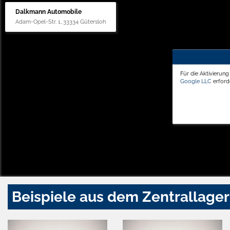
Dalkmann Automobile
Adam-Opel-Str. 1, 33334 Gütersloh
Für die Aktivierun
Google LLC
erforde
Beispiele aus dem Zentrallager