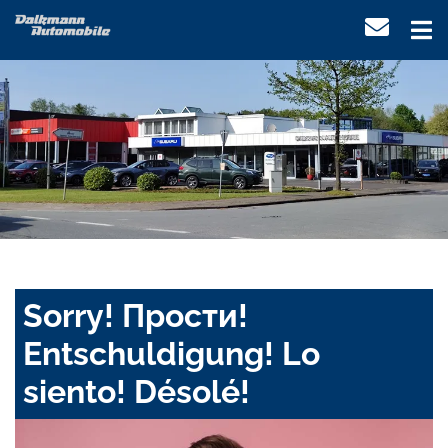
Sorry! Прости!
Entschuldigung! Lo
siento! Désolé!