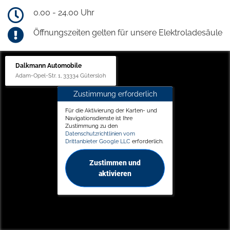
0.00 - 24.00 Uhr
Öffnungszeiten gelten für unsere Elektroladesäule
Dalkmann Automobile
Adam-Opel-Str. 1, 33334 Gütersloh
Zustimmung erforderlich
Für die Aktivierung der Karten- und
Navigationsdienste ist Ihre
Zustimmung zu den
Datenschutzrichtlinien vom
Drittanbieter Google LLC
erforderlich.
Zustimmen und
aktivieren