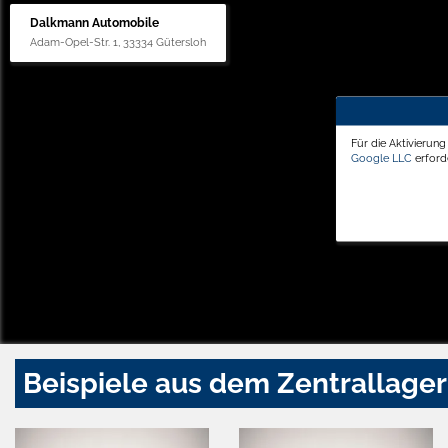
Dalkmann Automobile
Adam-Opel-Str. 1, 33334 Gütersloh
Für die Aktivierun
Google LLC
erforde
Beispiele aus dem Zentrallager