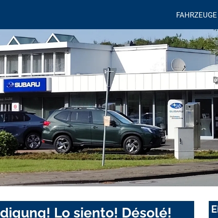
FAHRZEUGE
E
digung! Lo siento! Désolé!