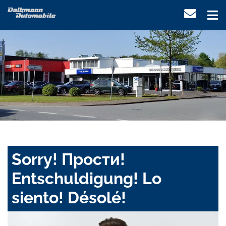
Sorry! Прости!
Entschuldigung! Lo
siento! Désolé!