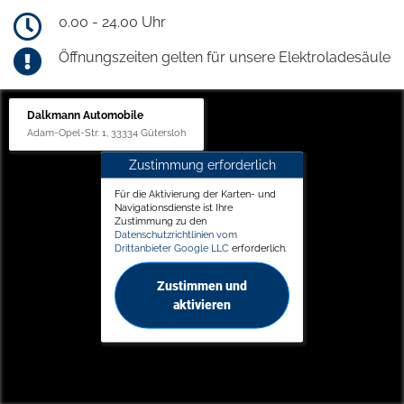
0.00 - 24.00 Uhr
Öffnungszeiten gelten für unsere Elektroladesäule
Dalkmann Automobile
Adam-Opel-Str. 1, 33334 Gütersloh
Zustimmung erforderlich
Für die Aktivierung der Karten- und
Navigationsdienste ist Ihre
Zustimmung zu den
Datenschutzrichtlinien vom
Drittanbieter Google LLC
erforderlich.
Zustimmen und
aktivieren