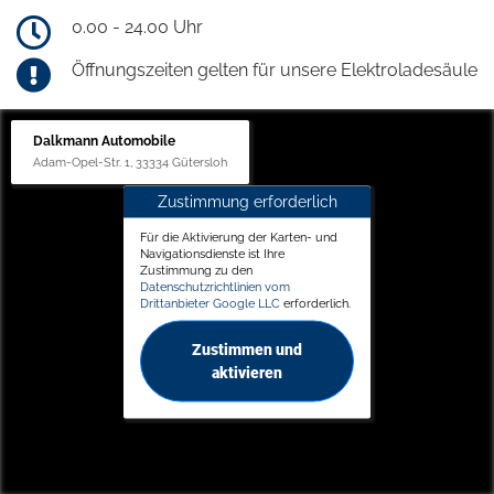
0.00 - 24.00 Uhr
Öffnungszeiten gelten für unsere Elektroladesäule
Dalkmann Automobile
Adam-Opel-Str. 1, 33334 Gütersloh
Zustimmung erforderlich
Für die Aktivierung der Karten- und
Navigationsdienste ist Ihre
Zustimmung zu den
Datenschutzrichtlinien vom
Drittanbieter Google LLC
erforderlich.
Zustimmen und
aktivieren