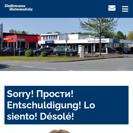
Sorry! Прости!
Entschuldigung! Lo
siento! Désolé!