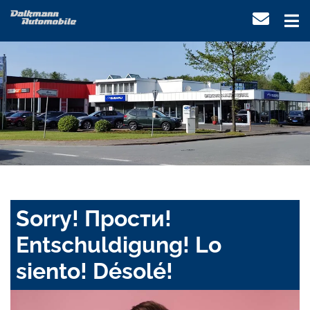
Sorry! Прости!
Entschuldigung! Lo
siento! Désolé!