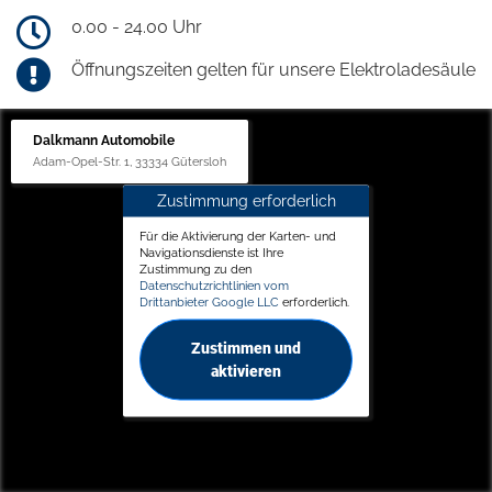
0.00 - 24.00 Uhr
Öffnungszeiten gelten für unsere Elektroladesäule
Dalkmann Automobile
Adam-Opel-Str. 1, 33334 Gütersloh
Zustimmung erforderlich
Für die Aktivierung der Karten- und
Navigationsdienste ist Ihre
Zustimmung zu den
Datenschutzrichtlinien vom
Drittanbieter Google LLC
erforderlich.
Zustimmen und
aktivieren