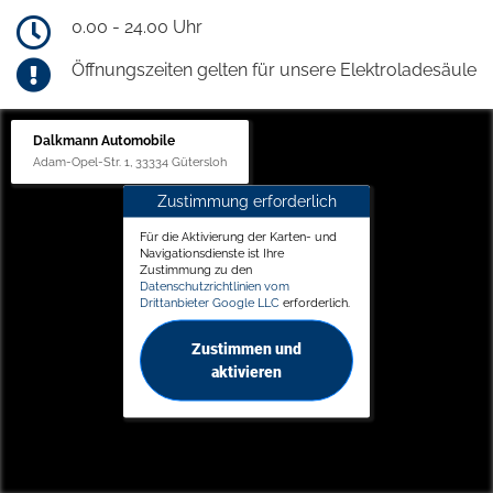
0.00 - 24.00 Uhr
Öffnungszeiten gelten für unsere Elektroladesäule
Dalkmann Automobile
Adam-Opel-Str. 1, 33334 Gütersloh
Zustimmung erforderlich
Für die Aktivierung der Karten- und
Navigationsdienste ist Ihre
Zustimmung zu den
Datenschutzrichtlinien vom
Drittanbieter Google LLC
erforderlich.
Zustimmen und
aktivieren