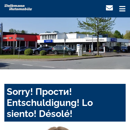
Sorry! Прости!
Entschuldigung! Lo
siento! Désolé!