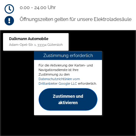
0.00 - 24.00 Uhr
Öffnungszeiten gelten für unsere Elektroladesäule
Dalkmann Automobile
Adam-Opel-Str. 1, 33334 Gütersloh
Zustimmung erforderlich
Für die Aktivierung der Karten- und
Navigationsdienste ist Ihre
Zustimmung zu den
Datenschutzrichtlinien vom
Drittanbieter Google LLC
erforderlich.
Zustimmen und
aktivieren