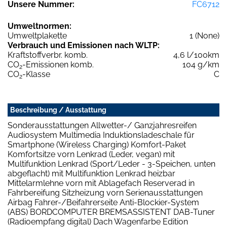
Unsere Nummer:
FC6712
Umweltnormen:
Umweltplakette
1 (None)
Verbrauch und Emissionen nach WLTP:
Kraftstoffverbr. komb.
4,6 l/100km
CO
-Emissionen komb.
104 g/km
2
CO
-Klasse
C
2
Beschreibung / Ausstattung
Sonderausstattungen Allwetter-/ Ganzjahresreifen
Audiosystem Multimedia Induktionsladeschale für
Smartphone (Wireless Charging) Komfort-Paket
Komfortsitze vorn Lenkrad (Leder, vegan) mit
Multifunktion Lenkrad (Sport/Leder - 3-Speichen, unten
abgeflacht) mit Multifunktion Lenkrad heizbar
Mittelarmlehne vorn mit Ablagefach Reserverad in
Fahrbereifung Sitzheizung vorn Serienausstattungen
Airbag Fahrer-/Beifahrerseite Anti-Blockier-System
(ABS) BORDCOMPUTER BREMSASSISTENT DAB-Tuner
(Radioempfang digital) Dach Wagenfarbe Edition