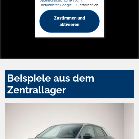
Datenschutzrichtlinien vom
Drittanbieter Google LLC
erforderlich.
Zustimmen und
aktivieren
Beispiele aus dem
Zentrallager