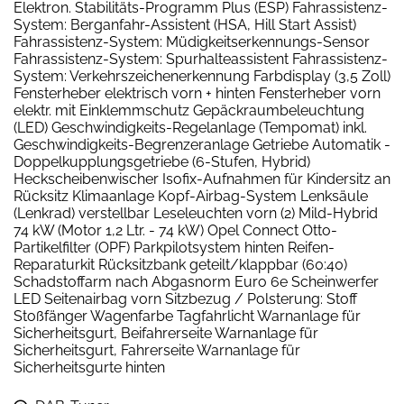
Elektron. Stabilitäts-Programm Plus (ESP) Fahrassistenz-
System: Berganfahr-Assistent (HSA, Hill Start Assist)
Fahrassistenz-System: Müdigkeitserkennungs-Sensor
Fahrassistenz-System: Spurhalteassistent Fahrassistenz-
System: Verkehrszeichenerkennung Farbdisplay (3,5 Zoll)
Fensterheber elektrisch vorn + hinten Fensterheber vorn
elektr. mit Einklemmschutz Gepäckraumbeleuchtung
(LED) Geschwindigkeits-Regelanlage (Tempomat) inkl.
Geschwindigkeits-Begrenzeranlage Getriebe Automatik -
Doppelkupplungsgetriebe (6-Stufen, Hybrid)
Heckscheibenwischer Isofix-Aufnahmen für Kindersitz an
Rücksitz Klimaanlage Kopf-Airbag-System Lenksäule
(Lenkrad) verstellbar Leseleuchten vorn (2) Mild-Hybrid
74 kW (Motor 1,2 Ltr. - 74 kW) Opel Connect Otto-
Partikelfilter (OPF) Parkpilotsystem hinten Reifen-
Reparaturkit Rücksitzbank geteilt/klappbar (60:40)
Schadstoffarm nach Abgasnorm Euro 6e Scheinwerfer
LED Seitenairbag vorn Sitzbezug / Polsterung: Stoff
Stoßfänger Wagenfarbe Tagfahrlicht Warnanlage für
Sicherheitsgurt, Beifahrerseite Warnanlage für
Sicherheitsgurt, Fahrerseite Warnanlage für
Sicherheitsgurte hinten