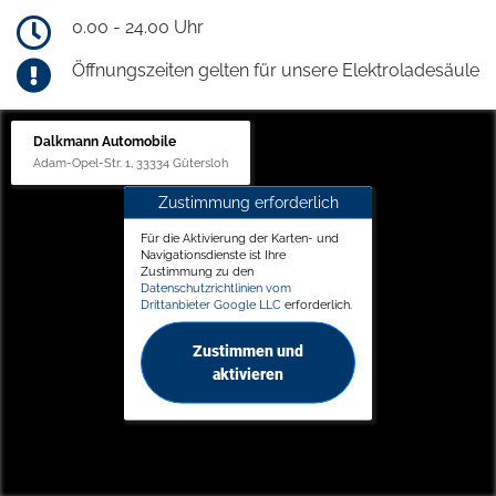
0.00 - 24.00 Uhr
Öffnungszeiten gelten für unsere Elektroladesäule
Dalkmann Automobile
Adam-Opel-Str. 1, 33334 Gütersloh
Zustimmung erforderlich
Für die Aktivierung der Karten- und
Navigationsdienste ist Ihre
Zustimmung zu den
Datenschutzrichtlinien vom
Drittanbieter Google LLC
erforderlich.
Zustimmen und
aktivieren