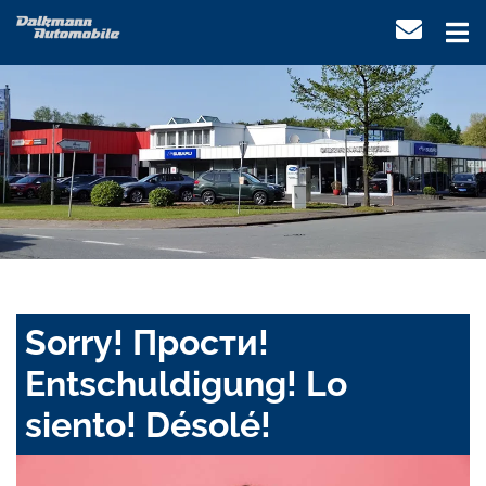
Sorry! Прости!
Entschuldigung! Lo
siento! Désolé!