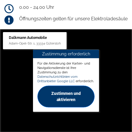
0.00 - 24.00 Uhr
Öffnungszeiten gelten für unsere Elektroladesäule
Dalkmann Automobile
Adam-Opel-Str. 1, 33334 Gütersloh
Zustimmung erforderlich
Für die Aktivierung der Karten- und
Navigationsdienste ist Ihre
Zustimmung zu den
Datenschutzrichtlinien vom
Drittanbieter Google LLC
erforderlich.
Zustimmen und
aktivieren