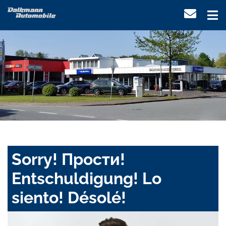
Sorry! Прости!
Entschuldigung! Lo
siento! Désolé!