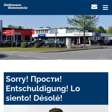
Sorry! Прости!
Entschuldigung! Lo
siento! Désolé!