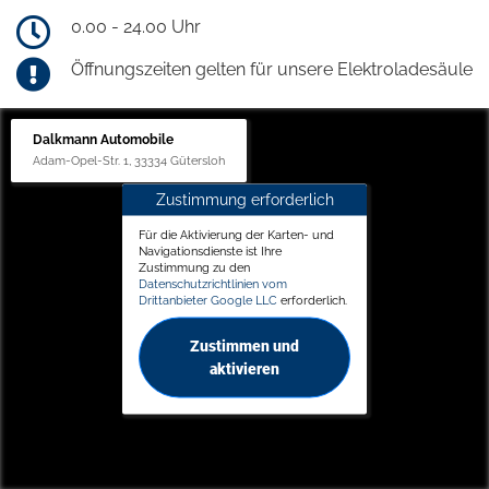
0.00 - 24.00 Uhr
Öffnungszeiten gelten für unsere Elektroladesäule
Dalkmann Automobile
Adam-Opel-Str. 1, 33334 Gütersloh
Zustimmung erforderlich
Für die Aktivierung der Karten- und
Navigationsdienste ist Ihre
Zustimmung zu den
Datenschutzrichtlinien vom
Drittanbieter Google LLC
erforderlich.
Zustimmen und
aktivieren