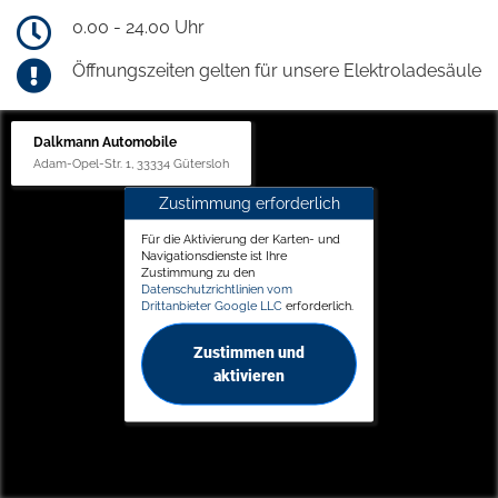
0.00 - 24.00 Uhr
Öffnungszeiten gelten für unsere Elektroladesäule
Dalkmann Automobile
Adam-Opel-Str. 1, 33334 Gütersloh
Zustimmung erforderlich
Für die Aktivierung der Karten- und
Navigationsdienste ist Ihre
Zustimmung zu den
Datenschutzrichtlinien vom
Drittanbieter Google LLC
erforderlich.
Zustimmen und
aktivieren