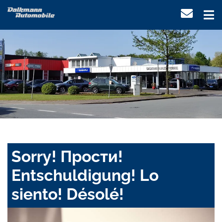
Sorry! Прости!
Entschuldigung! Lo
siento! Désolé!