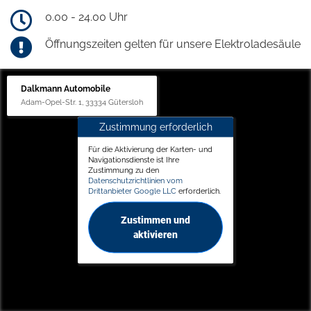
0.00 - 24.00 Uhr
Öffnungszeiten gelten für unsere Elektroladesäule
Dalkmann Automobile
Adam-Opel-Str. 1, 33334 Gütersloh
Zustimmung erforderlich
Für die Aktivierung der Karten- und
Navigationsdienste ist Ihre
Zustimmung zu den
Datenschutzrichtlinien vom
Drittanbieter Google LLC
erforderlich.
Zustimmen und
aktivieren