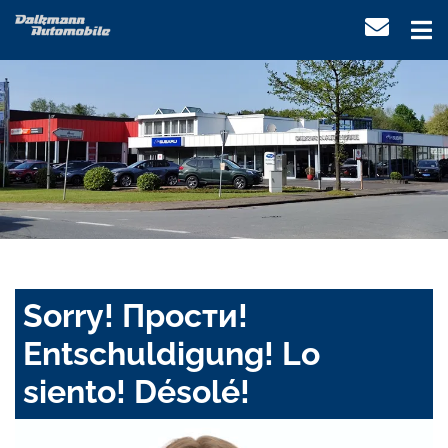
Sorry! Прости!
Entschuldigung! Lo
siento! Désolé!