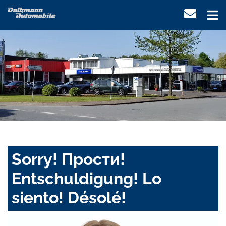
Sorry! Прости!
Entschuldigung! Lo
siento! Désolé!