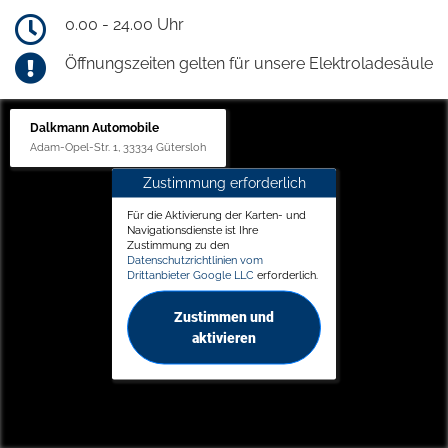
0.00 - 24.00 Uhr
Öffnungszeiten gelten für unsere Elektroladesäule
Dalkmann Automobile
Adam-Opel-Str. 1, 33334 Gütersloh
Zustimmung erforderlich
Für die Aktivierung der Karten- und
Navigationsdienste ist Ihre
Zustimmung zu den
Datenschutzrichtlinien vom
Drittanbieter Google LLC
erforderlich.
Zustimmen und
aktivieren