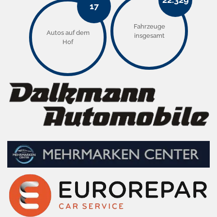
17
Fahrzeuge
Autos auf dem
insgesamt
Hof